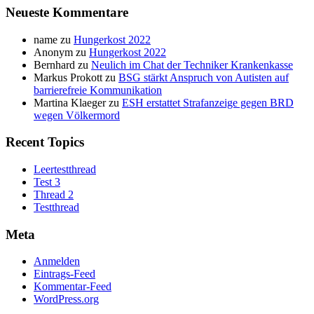
Neueste Kommentare
name
zu
Hungerkost 2022
Anonym
zu
Hungerkost 2022
Bernhard
zu
Neulich im Chat der Techniker Krankenkasse
Markus Prokott
zu
BSG stärkt Anspruch von Autisten auf
barrierefreie Kommunikation
Martina Klaeger
zu
ESH erstattet Strafanzeige gegen BRD
wegen Völkermord
Recent Topics
Leertestthread
Test 3
Thread 2
Testthread
Meta
Anmelden
Eintrags-Feed
Kommentar-Feed
WordPress.org