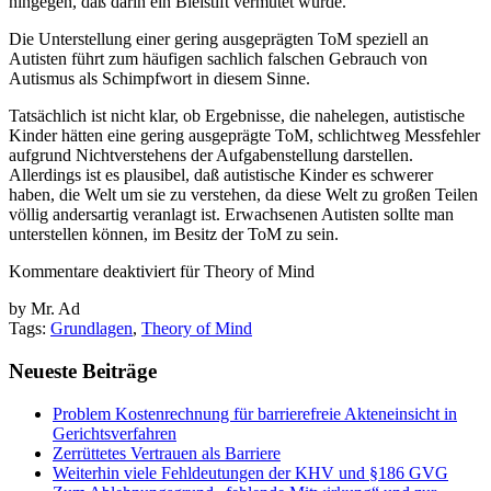
hingegen, daß darin ein Bleistift vermutet würde.
Die Unterstellung einer gering ausgeprägten ToM speziell an
Autisten führt zum häufigen sachlich falschen Gebrauch von
Autismus als Schimpfwort in diesem Sinne.
Tatsächlich ist nicht klar, ob Ergebnisse, die nahelegen, autistische
Kinder hätten eine gering ausgeprägte ToM, schlichtweg Messfehler
aufgrund Nichtverstehens der Aufgabenstellung darstellen.
Allerdings ist es plausibel, daß autistische Kinder es schwerer
haben, die Welt um sie zu verstehen, da diese Welt zu großen Teilen
völlig andersartig veranlagt ist. Erwachsenen Autisten sollte man
unterstellen können, im Besitz der ToM zu sein.
Kommentare deaktiviert
für Theory of Mind
by Mr. Ad
Tags:
Grundlagen
,
Theory of Mind
Neueste Beiträge
Problem Kostenrechnung für barrierefreie Akteneinsicht in
Gerichtsverfahren
Zerrüttetes Vertrauen als Barriere
Weiterhin viele Fehldeutungen der KHV und §186 GVG