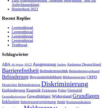
Zum Ablehnungsgrund „fehlende Mitwirkung“ und zur
Anfechtungsklage
Hungerkost 2022
Recent Replies
Leertestthread
Leertestthread
Leertestthread
Leertestthread
Testthread
Schlagwörter
Ausgrenzung
ABA
Autismus Deutschland
ALG2
Auslese
AG Schule
Barrierefreiheit
Behindertenpolitik
Behindertenverband
Behinderung
Bewusstseinsbildung
CRPD
Bildungswesen
Diskriminierung
Deutscher Behindertenrat
Eugenik
Enthinderung
Genozid
Folter
Exklusion
Grundlagen
Gewalttätiger Widerstand
Gesundheitswesen
Inklusion
Interessenvertretung
Justiz
Kommunikation
Meldungen