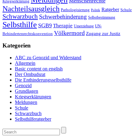
Menschenrechte
Kriegserklärung
Nachteilsausgleich
Ratgeber
Pathologisierung
Schule
Politik
Schwarzbuch
Schwerbehinderung
Selbstbestimmung
Selbsthilfe
SGB9
Therapie
UN-
Umerziehung
Völkermord
Zugang zur Justiz
Behindertenrechtskonvention
Kategorien
ABC zu Genozid und Widerstand
Allgemein
Basic content on english
Der Ombudsrat
Die Enthinderungsselbsthilfe
Genozid
Grundlagen
Kriegserklärungen
Meldungen
Schule
Schwarzbuch
Selbsthilferatgeber