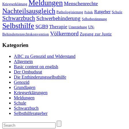
Meldungen
Menschenrechte
Kriegserklärung
Nachteilsausgleich
Ratgeber
Pathologisierung
Schule
Politik
Schwarzbuch
Schwerbehinderung
Selbstbestimmung
Selbsthilfe
SGB9
Therapie
UN-
Umerziehung
Völkermord
Zugang zur Justiz
Behindertenrechtskonvention
Kategorien
ABC zu Genozid und Widerstand
Allgemein
Basic content on english
Der Ombudsrat
Die Enthinderungsselbsthilfe
Genozid
Grundlagen
Kriegserklärungen
Meldungen
Schule
Schwarzbuch
Selbsthilferatgeber