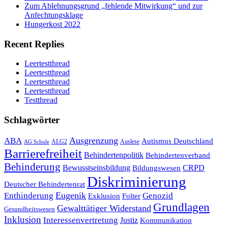
Zum Ablehnungsgrund „fehlende Mitwirkung“ und zur
Anfechtungsklage
Hungerkost 2022
Recent Replies
Leertestthread
Leertestthread
Leertestthread
Leertestthread
Testthread
Schlagwörter
Ausgrenzung
ABA
Autismus Deutschland
ALG2
Auslese
AG Schule
Barrierefreiheit
Behindertenpolitik
Behindertenverband
Behinderung
Bewusstseinsbildung
CRPD
Bildungswesen
Diskriminierung
Deutscher Behindertenrat
Eugenik
Enthinderung
Genozid
Folter
Exklusion
Grundlagen
Gewalttätiger Widerstand
Gesundheitswesen
Inklusion
Interessenvertretung
Justiz
Kommunikation