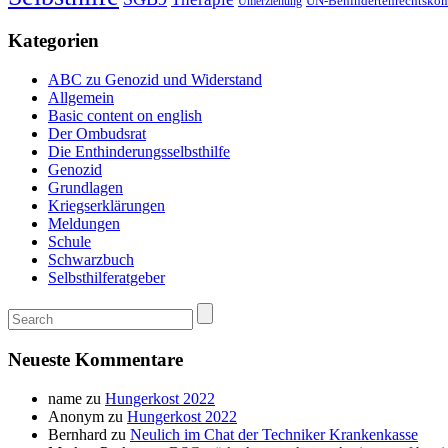
UN-Behindertenrechtskon
Umerziehung
Kategorien
ABC zu Genozid und Widerstand
Allgemein
Basic content on english
Der Ombudsrat
Die Enthinderungsselbsthilfe
Genozid
Grundlagen
Kriegserklärungen
Meldungen
Schule
Schwarzbuch
Selbsthilferatgeber
Neueste Kommentare
name
zu
Hungerkost 2022
Anonym
zu
Hungerkost 2022
Bernhard
zu
Neulich im Chat der Techniker Krankenkasse