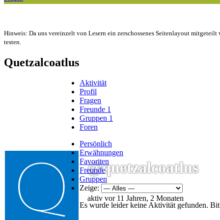
Hinweis: Da uns vereinzelt von Lesern ein zerschossenes Seitenlayout mitgeteilt 
testen.
Quetzalcoatlus
Aktivität
Profil
Fragen
Freunde
1
Gruppen
1
Foren
Persönlich
Erwähnungen
Favoriten
@quetzalcoatlus
Freunde
Gruppen
Zeige:
aktiv vor 11 Jahren, 2 Monaten
Es wurde leider keine Aktivität gefunden. Bit