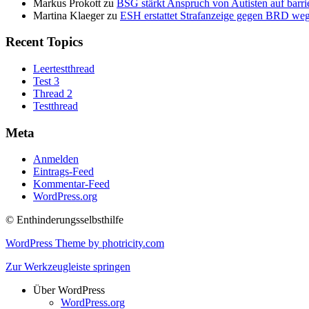
Markus Prokott
zu
BSG stärkt Anspruch von Autisten auf barr
Martina Klaeger
zu
ESH erstattet Strafanzeige gegen BRD we
Recent Topics
Leertestthread
Test 3
Thread 2
Testthread
Meta
Anmelden
Eintrags-Feed
Kommentar-Feed
WordPress.org
© Enthinderungsselbsthilfe
WordPress Theme by photricity.com
Zur Werkzeugleiste springen
Über WordPress
WordPress.org