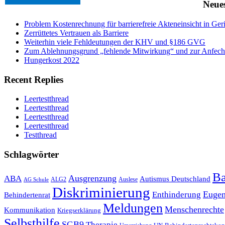
Neues
Problem Kostenrechnung für barrierefreie Akteneinsicht in Ger
Zerrüttetes Vertrauen als Barriere
Weiterhin viele Fehldeutungen der KHV und §186 GVG
Zum Ablehnungsgrund „fehlende Mitwirkung“ und zur Anfech
Hungerkost 2022
Recent Replies
Leertestthread
Leertestthread
Leertestthread
Leertestthread
Testthread
Schlagwörter
Ba
Ausgrenzung
ABA
Autismus Deutschland
ALG2
Auslese
AG Schule
Diskriminierung
Eugen
Enthinderung
Behindertenrat
Meldungen
Menschenrechte
Kommunikation
Kriegserklärung
Selbsthilfe
SGB9
Therapie