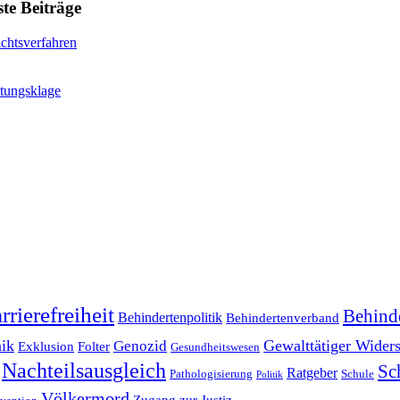
te Beiträge
ichtsverfahren
tungsklage
rrierefreiheit
Behind
Behindertenpolitik
Behindertenverband
ik
Gewalttätiger Wider
Genozid
Folter
Exklusion
Gesundheitswesen
Nachteilsausgleich
Sc
Ratgeber
Pathologisierung
Schule
Politik
Völkermord
Zugang zur Justiz