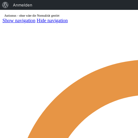
Über
Anmelden
WordPress
Autismus - ohne wäre die Normalität gestört
Show navigation
Hide navigation