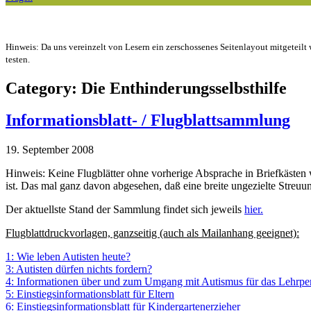
Hinweis: Da uns vereinzelt von Lesern ein zerschossenes Seitenlayout mitgeteilt 
testen.
Category: Die Enthinderungsselbsthilfe
Informationsblatt- / Flugblattsammlung
19. September 2008
Hinweis: Keine Flugblätter ohne vorherige Absprache in Briefkästen 
ist. Das mal ganz davon abgesehen, daß eine breite ungezielte Streuu
Der aktuellste Stand der Sammlung findet sich jeweils
hier.
Flugblattdruckvorlagen, ganzseitig (auch als Mailanhang geeignet):
1: Wie leben Autisten heute?
3: Autisten dürfen nichts fordern?
4: Informationen über und zum Umgang mit Autismus für das Lehrpe
5: Einstiegsinformationsblatt für Eltern
6: Einstiegsinformationsblatt für Kindergartenerzieher