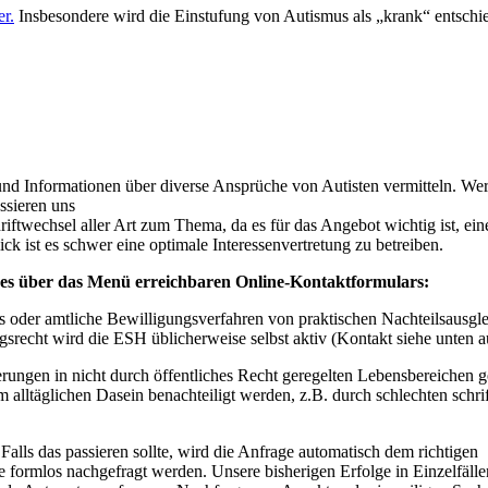
er.
Insbesondere wird die Einstufung von Autismus als „krank“ entschie
und Informationen über diverse Ansprüche von Autisten vermitteln. Wer
ssieren uns
ftwechsel aller Art zum Thema, da es für das Angebot wichtig ist, ei
ck ist es schwer eine optimale Interessenvertretung zu betreiben.
 des über das Menü erreichbaren Online-Kontaktformulars:
tus oder amtliche Bewilligungsverfahren von praktischen Nachteilsausg
recht wird die ESH üblicherweise selbst aktiv (Kontakt siehe unten auf
erungen in nicht durch öffentliches Recht geregelten Lebensbereichen g
m alltäglichen Dasein benachteiligt werden, z.B. durch schlechten schri
alls das passieren sollte, wird die Anfrage automatisch dem richtigen
 formlos nachgefragt werden. Unsere bisherigen Erfolge in Einzelfälle