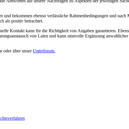
elnde Antworten auf unsere Nachfragen zu Aspekten der jeweiligen Sac
ommen und bekommen ebenso verlässliche Rahmenbedingungen und nach Mö
h als positiv betrachtet.
uelle Kontakt kann für die Richtigkeit von Angaben garantieren. Ebens
ahrungsaustausch von Laien und kann sinnvolle Ergänzung anwaltlicher 
ar oder über unser
Unterforum.
ichtsverfahren