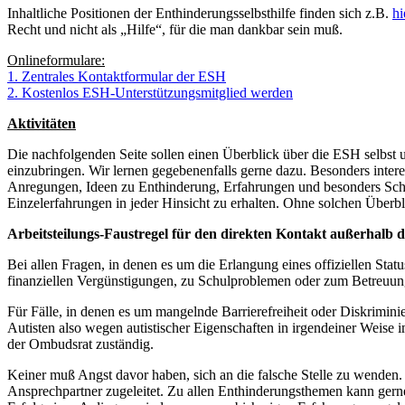
Inhaltliche Positionen der Enthinderungsselbsthilfe finden sich z.B.
hi
Recht und nicht als „Hilfe“, für die man dankbar sein muß.
Onlineformulare:
1. Zentrales Kontaktformular der ESH
2. Kostenlos ESH-Unterstützungsmitglied werden
Aktivitäten
Die nachfolgenden Seite sollen einen Überblick über die ESH selbst 
einzubringen. Wir lernen gegebenenfalls gerne dazu. Besonders intere
Anregungen, Ideen zu Enthinderung, Erfahrungen und besonders Schri
Einzelerfahrungen in jeder Hinsicht zu erhalten. Ohne solchen Überbli
Arbeitsteilungs-Faustregel für den direkten Kontakt außerhalb
Bei allen Fragen, in denen es um die Erlangung eines offiziellen Sta
finanziellen Vergünstigungen, zu Schulproblemen oder zum Betreuungs
Für Fälle, in denen es um mangelnde Barrierefreiheit oder Diskrimini
Autisten also wegen autistischer Eigenschaften in irgendeiner Weise i
der Ombudsrat zuständig.
Keiner muß Angst davor haben, sich an die falsche Stelle zu wenden. F
Ansprechpartner zugeleitet. Zu allen Enthinderungsthemen kann gerne