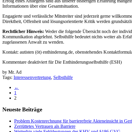
Erfolg eines Anliegens sind aus unserer bisherigen Erfahrung mang
Informationen über eine Gesamtsituation.
Engagierte und verlässliche Mitstreiter sind jederzeit gerne willk
Direktheit, Offenheit und lösungsorientierte Kritik werden grundsätzlic
Rechtlicher Hinweis:
Weder die folgende Übersicht noch der individ
Kommunikation abgelehnt. Selbsthilfe bedeutet nichts weiter als Erf
zugelassenen Anwalt zu wenden.
Kontakt: autisten (öt) enthinderung.de, obenstehendes Kontaktformul
Kommentare deaktiviert
für Die Enthinderungsselbsthilfe (ESH)
by Mr. Ad
Tags:
Interessenvertretung
,
Selbsthilfe
←
1
2
Neueste Beiträge
Problem Kostenrechnung für barrierefreie Akteneinsicht in Ger
Zerrüttetes Vertrauen als Barriere
Weiterhin viele Fehldeutungen der KHV und §186 GVG