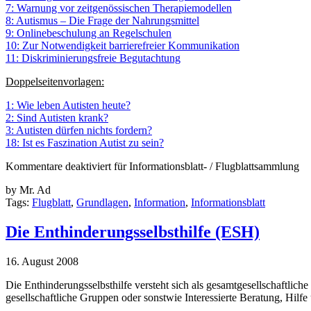
7: Warnung vor zeitgenössischen Therapiemodellen
8: Autismus – Die Frage der Nahrungsmittel
9: Onlinebeschulung an Regelschulen
10: Zur Notwendigkeit barrierefreier Kommunikation
11: Diskriminierungsfreie Begutachtung
Doppelseitenvorlagen:
1: Wie leben Autisten heute?
2: Sind Autisten krank?
3: Autisten dürfen nichts fordern?
18: Ist es Faszination Autist zu sein?
Kommentare deaktiviert
für Informationsblatt- / Flugblattsammlung
by Mr. Ad
Tags:
Flugblatt
,
Grundlagen
,
Information
,
Informationsblatt
Die Enthinderungsselbsthilfe (ESH)
16. August 2008
Die Enthinderungsselbsthilfe versteht sich als gesamtgesellschaftliche
gesellschaftliche Gruppen oder sonstwie Interessierte Beratung, Hil