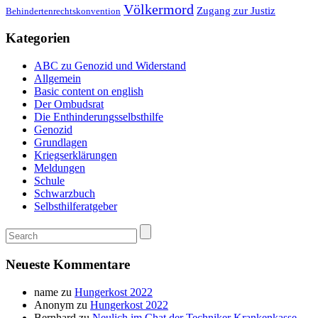
Völkermord
Zugang zur Justiz
Behindertenrechtskonvention
Kategorien
ABC zu Genozid und Widerstand
Allgemein
Basic content on english
Der Ombudsrat
Die Enthinderungsselbsthilfe
Genozid
Grundlagen
Kriegserklärungen
Meldungen
Schule
Schwarzbuch
Selbsthilferatgeber
Neueste Kommentare
name
zu
Hungerkost 2022
Anonym
zu
Hungerkost 2022
Bernhard
zu
Neulich im Chat der Techniker Krankenkasse