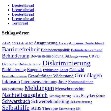
Leertestthread
Leertestthread
Leertestthread
Leertestthread
Testthread
Schlagwörter
Ausgrenzung
ABA
Autismus Deutschland
ALG2
Auslese
AG Schule
Barrierefreiheit
Behindertenpolitik
Behindertenverband
Behinderung
Bewusstseinsbildung
CRPD
Bildungswesen
Diskriminierung
Deutscher Behindertenrat
Eugenik
Enthinderung
Genozid
Folter
Exklusion
Grundlagen
Gewalttätiger Widerstand
Gesundheitswesen
Inklusion
Interessenvertretung
Justiz
Kommunikation
Meldungen
Menschenrechte
Kriegserklärung
Nachteilsausgleich
Ratgeber
Pathologisierung
Schule
Politik
Schwarzbuch
Schwerbehinderung
Selbstbestimmung
Selbsthilfe
SGB9
Therapie
UN-
Umerziehung